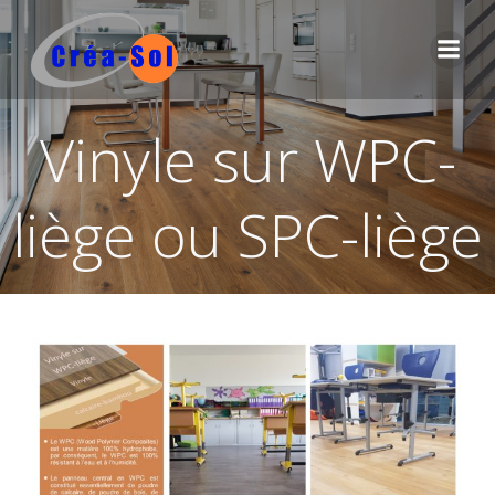
Aller
au
contenu
Vinyle sur WPC-
liège ou SPC-liège