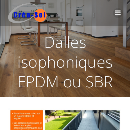
Aller
au
contenu
Dalles
isophoniques
EPDM ou SBR