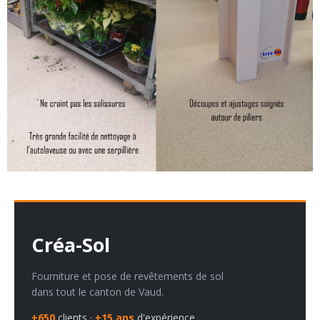
Créa-Sol
Fourniture et pose de revêtements de sol
dans tout le canton de Vaud.
+650
clients ·
+15 ans
d'expérience