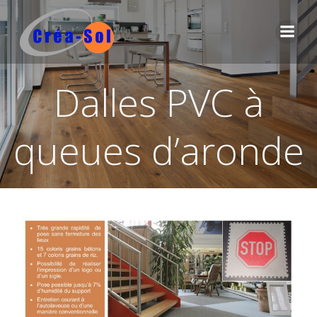
Aller
au
contenu
Dalles PVC à
queues d’aronde